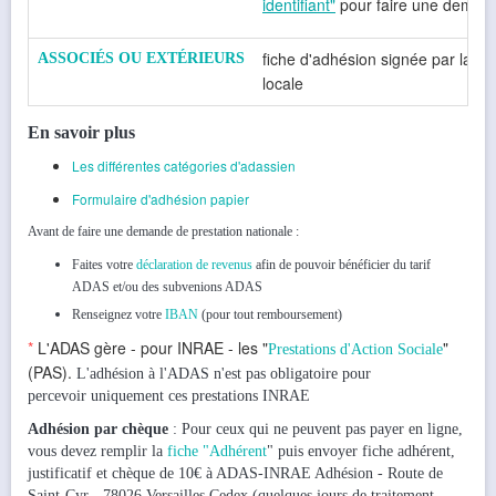
identifiant"
pour faire une deman
fiche d'adhésion signée par la se
ASSOCIÉS OU EXTÉRIEURS
locale
En savoir plus
Les différentes catégories d'adassien
Formulaire d'adhésion papier
Avant de faire une demande de prestation nationale :
Faites votre
déclaration de revenus
afin de pouvoir bénéficier du tarif
ADAS et/ou des subvenions ADAS
Renseignez votre
IBAN
(pour tout remboursement)
*
L'ADAS gère - pour INRAE - les "
"
Prestations d'Action Sociale
(PAS).
L'adhésion à l'ADAS n'est pas obligatoire pour
percevoir uniquement ces prestations INRAE
Adhésion par chèque
: Pour ceux qui ne peuvent pas payer en ligne,
vous devez remplir la
fiche "Adhérent
" puis envoyer fiche adhérent,
justificatif et chèque de 10€ à ADAS-INRAE Adhésion - Route de
Saint-Cyr - 78026 Versailles Cedex (quelques jours de traitement