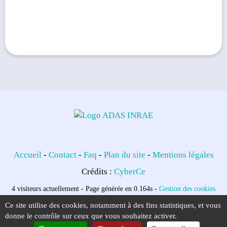
Accueil
-
Contact
-
Faq
-
Plan du site
-
Mentions légales
Crédits :
CyberCe
4 visiteurs actuellement - Page générée en 0.164s -
Gestion des cookies
Ce site utilise des cookies, notamment à des fins statistiques, et vous
donne le contrôle sur ceux que vous souhaitez activer.