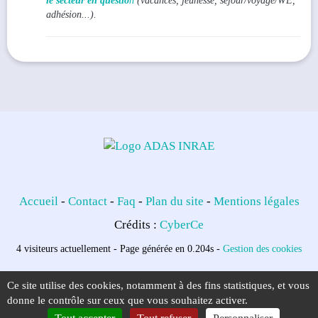
le secteur en questio
n
(vacances, jeunesse, séjour/voyage/WE,
adhésion...).
Accueil
-
Contact
-
Faq
-
Plan du site
-
Mentions légales
Crédits :
CyberCe
4 visiteurs actuellement - Page générée en 0.204s -
Gestion des cookies
Ce site utilise des cookies, notamment à des fins statistiques, et vous
donne le contrôle sur ceux que vous souhaitez activer.